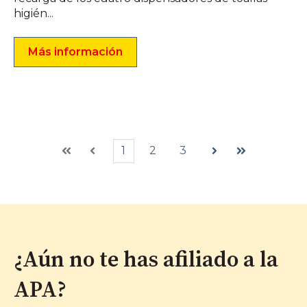
higién...
Más información
1
2
3
Primera
Anterior
Siguiente
Última
¿Aún no te has afiliado a la
APA?