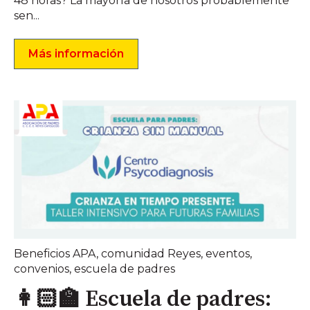
48 horas? La mayoría de nosotros probablemente
sen...
Más información
Beneficios APA
,
comunidad Reyes
,
eventos
,
convenios
,
escuela de padres
👩🏻‍🏫 Escuela de padres: